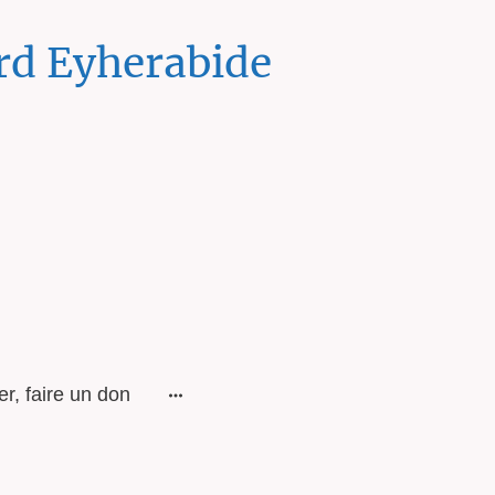
rd Eyherabide
r, faire un don